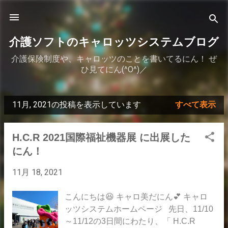
スキップしてメイン コンテンツに移動
介護ソフトのキャロッツシステムブログ
介護保険制度や、キャロッツのことを書いてるにん！ ぜ
ひ見てにん(^O^)／
11月, 2021の投稿を表示しています
すべて表示
投
稿
H.C.R 2021国際福祉機器展 に出展した
にん！
11月 18, 2021
こんにちは😆 キャロ美だにん💕 キャロ
ッツシステムホームページ 先日、11/10
～11/12の3日間にわたり、「 H.C.R