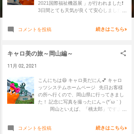
2021国際福祉機器展 」が行われました❗
3日間とても天気が良くて安心しました
(^^)/ 久々の展示会ということで、キャロ
美も楽しみにしてたにん💖 会場に入って
続きはこちら»
コメントを投稿
みると、広々とした会場でした❕ いつもと
は違う場所で開催なのでドキドキ、、、
キャロッツのブースに来てみると、、、
キャロ美の旅～岡山編～
いつもながら賑やかなブースだったにん
😆 入口からすぐのところなので、きっと
11月 02, 2021
目立ってたはず👀（笑） 今年もみんなで
お揃いの、キャロッツパーカーを着まし
こんにちは😆 キャロ美だにん💕 キャロ
た～💞 しっかり感染対策もして、準備バ
ッツシステムホームページ 先日お客様
ッチリ🙆☆彡 初日からたくさんの方に来
の所へ行くので、岡山県に行ってきまし
ていただいて、大盛り上がりでした😊
た！ 記念に写真を撮ったにん～(*´ω｀)
久々の開催なので、皆さん真剣モード❗
岡山といえば、「桃太郎」ですよね
スタッフみんなで製品説明がんばりまし
😙 岡山には桃太郎伝説にまつわる軌跡や
た💪 ユーザー様も来ていただいて、久々
神社があるんだにん🙌 昔教科書で見た、
に直接会えたのが嬉しかったにん(/ω＼)
続きはこちら»
コメントを投稿
古墳があったり次はゆっくり観光に行き
ありがとうございました🙌 いつもお世