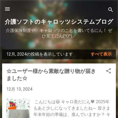
スキップしてメイン コンテンツに移動
介護ソフトのキャロッツシステムブログ
介護保険制度や、キャロッツのことを書いてるにん！ ぜ
ひ見てにん(^O^)／
12月, 2024の投稿を表示しています
すべて表示
投
稿
☆ユーザー様から素敵な贈り物が届き
ました☆
12月 13, 2024
こんにちは😆 キャロ美だにん💖 2025年
もあと少しになってきましたね～ 皆さま
年末年始の準備は、進んでいますか？ キ