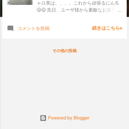
ャロ美は、、、、これから頑張るにん💪
😅😅 先日、ユーザ様から素敵なお菓子を
頂きました～ とってもおしゃれな箱だに
ん💗 ヘーゼルナッツと、バニラとチーズ
続きはこちら»
コメントを投稿
の３種類もバターサンドを頂きまし
た！！ 幸せに埋もれました💖💖 さらに、
別のユーザ様からも、素敵なプレゼント
その他の投稿
を頂きました🙌 真っ赤な箱の中身
は。。。ドキドキ😆😆 クリスマスだに
ん！！ 🎄💖 🎄 💖 🎄 💖 かわいい～ 🎅 サ
ンタさん、とかツリーとか色々入ってい
て、楽しいにん😊 かわいいだけでなく、
とっても美味しかったにん😆 本当にあり
がとうございました💗 年末🐲年始🐍、体
調に気をつけてお過ごし下さい では、ま
た次の更新で！ バイバイだにん💙💜💛💚
キャロッツシステムHP
Powered by Blogger