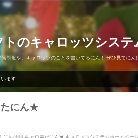
スキップしてメイン コンテンツに移動
フトのキャロッツシステ
険制度や、キャロッツのことを書いてるにん！ ぜひ見てにん(^
ています
ったにん★
んにちは😋 キャロ美だにん💓 キャロッツシステムホームペー