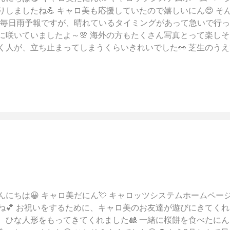
りしましたね💪 キャロ美も応援していたので嬉しいにん😍 
 毎日雨予報ですが、晴れているタイミングがあって急いで行っ
に咲いていましたよ～🌸 海外の方もたくさん写真とって楽しそう
く人が、立ち止まってしまうくらいきれいでした👀 芝生のう
たら幸せですね💕💕 （でも中には入れず、、、💧） きれいな空
) また明日から雨予報なので、散らないように願います🙏 見に
年は季節ごとに、いろんな所に行けたらいいな😌 では、また次
💙💜💛💚 キャロッツシステムホームページ
んにちは😀 キャロ美だにん💘 キャロッツシステムホームページ
ね💕 お祝いをするために、キャロ美のお友達が遊びにきてくれ
、ひな人形をもってきてくれました🎎 一緒に桜餅を食べたにん