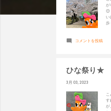
が

い
歩
れ
*
コメントを投稿
今
ん
ひな祭り★
3月 03, 2023
こ
す
が