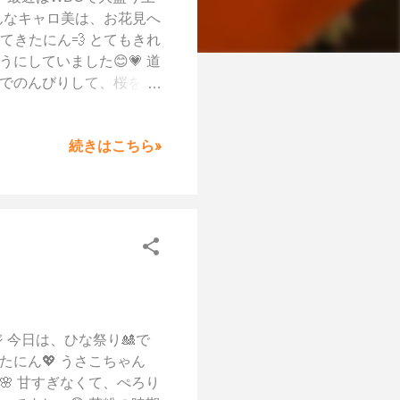
そんなキャロ美は、お花見へ
てきたにん💨 とてもきれ
にしていました😊💗 道
えでのんびりして、桜を見
と、桜で最高ですね(*‘ω‘
行ける方は、お早めに！🙌
続きはこちら»
の更新で！ バイバイだに
 今日は、ひな祭り🎎で
たにん💖 うさこちゃん
🌸 甘すぎなくて、ぺろり