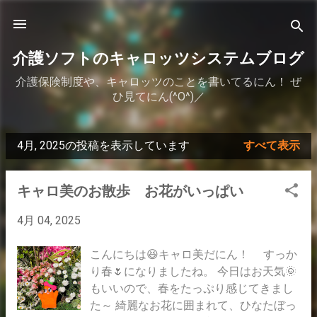
スキップしてメイン コンテンツに移動
介護ソフトのキャロッツシステムブログ
介護保険制度や、キャロッツのことを書いてるにん！ ぜ
ひ見てにん(^O^)／
4月, 2025の投稿を表示しています
すべて表示
投
稿
キャロ美のお散歩 お花がいっぱい
4月 04, 2025
こんにちは😆キャロ美だにん！ すっか
り春🌷になりましたね。 今日はお天気🌞
もいいので、春をたっぷり感じてきまし
た～ 綺麗なお花に囲まれて、ひなたぼっ