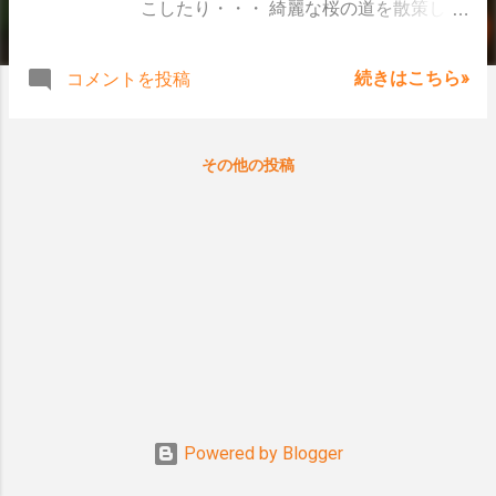
こしたり・・・ 綺麗な桜の道を散策した
り・・・ 開花してから、雨になってしま
ったら そのまま散ってしまうかもと心配
続きはこちら»
コメントを投稿
したけど 桜🌸はとっても綺麗だったに
ん！ そして、キャロ美は「花より団子」
ではなくて 「花と団子」だにん～🍡 春を
その他の投稿
満喫した一日でした～😊 では、また次の
更新で！ バイバイだにん💙💜💛💚 キャロ
ッツシステムHP
Powered by Blogger