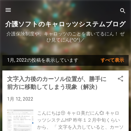
スキップしてメイン コンテンツに移動
介護ソフトのキャロッツシステムブログ
介護保険制度や、キャロッツのことを書いてるにん！ ぜ
ひ見てにん(^O^)／
1月, 2022の投稿を表示しています
すべて表示
投
稿
文字入力後のカーソル位置が、勝手に
前方に移動してしまう現象（解決）
1月 12, 2022
こんにちは😚 キャロ美だにん💞 キャロ
ッツシステムHP 昨年１２月中旬くらい
から、 「 文字を入力していると、カーソ