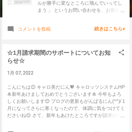
ルが勝手に変なところに飛んでいってし
まう 」 というお問い合わせを、お客様か
らいただいていました。 計画書や支援経
過を入力中に、勝手にカーソルが移動し
続きはこちら»
コメントを投稿
てしまうので、入力に手間がかかってし
まい、 みなさんとてもお困りのご様子で
した😓 キャロッツの会社内でもずーっと
☆1月請求期間のサポートについてお知
色々調べていました💦 現象がでるパソコ
ンもあれば、でないパソコンもあ
らせ☆
り。。。😖 カーソルの飛び方もパソコン
1月 07, 2022
によって動きが違ったり、一体なんでな
のか。。。 とっても頭を悩ませていまし
こんにちは😊 キャロ美だにん💖 キャロッツシステムHP
た(*_*) ですが、なんと今日❗ ２０２２年
🎍新年あけましておめでとうございます🎍 今年もよろ
１月１２日のWindows Updateで、修正
しくお願いします😊 ブログの更新もがんばるにん(^^)/ 1
プログラムが配信されました！ マイクロ
月になってさらに寒くなったので、体調に気をつけてく
ソフトさんによると、以前に配信された
ださいね😌 さて、新年もあけたところですが請求の時
WindowsUpdate(「KB5007253」または
期でもありますね👀 分からないことがあれば、ぜひご
「KB5008212」)によって、テキスト カ
連絡ください😆 ★1月1日～10日までの請求時期のサポ
ーソルが予期せず移動してしまっていた