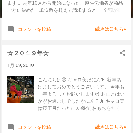
ます☺ 去年10月から開始になった、厚生労働省が商品
ごとに決めた 単位数を超えて請求すると 、 全額が保
険の適用外 になってしまいます💦 超えた分の単位数だ
けでなく、その商品自体すべてが対象外になるので要注
続きはこちら»
コメントを投稿
意❗ じゃあどこで上限の単位数が調べられるか👀 ↓ イン
ターネットで、 「福祉用具 上限価格」 と検索🔍する
と 今なら厚生労働省の該当ページがトップで表示され
☆２０１９年☆
るにん❕
https://www.mhlw.go.jp/stf/seisakunitsuite/bunya/000021
1月 09, 2019
2398.htm そのページの「福祉用具の全国平均貸与及び
貸与価格上限一覧(平成30年10月）」 エクセルをダウン
こんにちは😝 キャロ美だにん💗 新年あ
ロードすると、決められた単位数を調べられます🙆 ★
けましておめでとうございます。 今年も
商品コード列に記載されているコード(TAISコード)で検
一年よろしくお願いします😊 お正月はい
索🔍 ★ 貸与価格の上限は円なので、単位数の場合は １
かがお過ごしでしたかにん？🎍 キャロ美
／10 してね ★ 全国平均価格も一緒に掲載されているの
は寝正月だったにん😂笑 おもちをたくさ
で合わせて確認できます👌 リストの一覧に福祉用具の
ん食べたのでダイエット頑張るにん😱 サ
商品すべてがあるわけではないにん❕ 商品の貸与件数が
ポートも1/4～通常通りお受けしていま
月平均100件未満 のものは 上限価格管理の対象外 とな
続きはこちら»
コメントを投稿
す。 いつでもお声がけくださいにん🙋
るので掲載がない商品もあるにん🙋 でも上限価格をイ