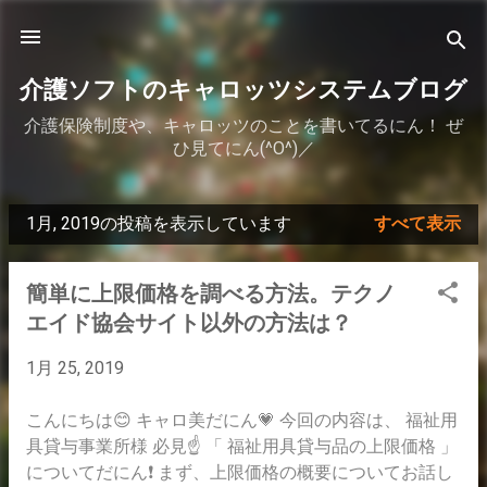
スキップしてメイン コンテンツに移動
介護ソフトのキャロッツシステムブログ
介護保険制度や、キャロッツのことを書いてるにん！ ぜ
ひ見てにん(^O^)／
1月, 2019の投稿を表示しています
すべて表示
投
稿
簡単に上限価格を調べる方法。テクノ
エイド協会サイト以外の方法は？
1月 25, 2019
こんにちは😊 キャロ美だにん💗 今回の内容は、 福祉用
具貸与事業所様 必見☝ 「 福祉用具貸与品の上限価格 」
についてだにん❗ まず、上限価格の概要についてお話し