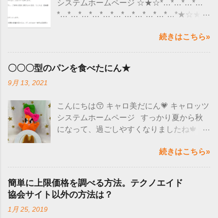
システムホームページ ☆★☆*…*…*…*…
*…*…*…*…*…*…*…*…*…*…*…*★☆★
ここ最近、ユーザー様から 「 文字を入力し
続きはこちら»
ていると、急にローマ字(アルファベット）
になってしまう 」 というようなお問い合わ
せがくるようになりました😮 調べてみる
〇〇〇型のパンを食べたにん★
と、 マイクロソフト社のアップデートの影
9月 13, 2021
響で 文字入力が正しくできなくなると発表
されていました🙌 全部のWindows10のパ
こんにちは😙 キャロ美だにん💗 キャロッツ
ソコンにこの現象が出るのではなく、 バー
システムホームページ すっかり夏から秋
ジョンによって現象がでるようだにん！ バ
になって、過ごしやすくなりましたね🍁 食
ージョンの確認方法は、 「スタート」を選
べ物も美味しい季節なので嬉しいにん～😋
択→設定→システム→ バージョン情報→バ
続きはこちら»
❤ たくさん食べて、睡眠もとって免疫力上
ージョン そのバージョンが 「 20H2 」と「
げていきましょう❗❗
2004 」かを確認します。 上記のバージョ
─━─━─━─━─━─━─━─━─━─━─━─
ンに当てはまるという方は、一時的な回避
簡単に上限価格を調べる方法。テクノエイド
━─━─━ 先日、みんなで可愛いうさぎのパ
策が マイクロソフト社のHPで公開されて
協会サイト以外の方法は？
ンを食べたにん🐰💕 じゃーーん(^O^)／
いるので確認してにん❕ ↓↓↓ 詳細はこちらを
1月 25, 2019
見た目が可愛いだけじゃなく、ふわ
チェック ↓↓↓ microsoft-ime-を使用している