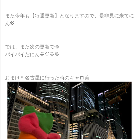
また今年も【毎週更新】となりますので、是非見に来てに
ん💖
では、また次の更新で☺
バイバイだにん💙💜💛💚
おまけ＊名古屋に行った時のキャロ美