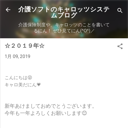
スキップしてメイン コンテンツに移動
介護ソフトのキャロッツシステ
ムブログ
介護保険制度や、キャロッツのことを書いて
るにん！ ぜひ見てにん(^O^)／
☆２０１９年☆
1月 09, 2019
こんにちは😝
キャロ美だにん💗
新年あけましておめでとうございます。
今年も一年よろしくお願いします😊