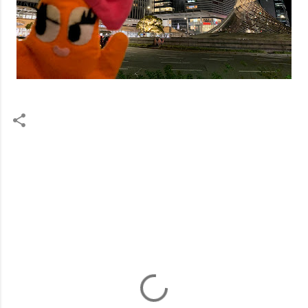
コ
メ
ン
ト