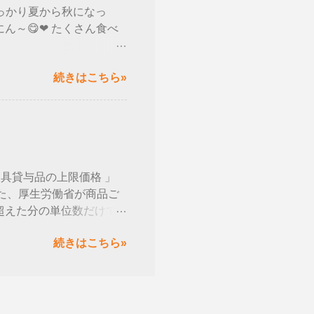
すっかり夏から秋になっ
ロッツシステムホームページ
ん～😋❤ たくさん食べ
で可愛いうさぎのパンを食べ
続きはこちら»
く、ふわふわで美味しか
そして、うさぎのフィナンシ
(笑) フィナンシェ
りで、甘くて美味しかっ
いにん(*´ω｀)♪ で
ホームページ
用具貸与品の上限価格 」
った、厚生労働省が商品ご
 超えた分の単位数だけで
れるか👀 ↓ インターネ
続きはこちら»
ップで表示されるにん❕
ページの「福祉用具の全国平均貸与及び貸
調べられます🙆 ★ 商品
単位数の場合は １／10
の一覧に福祉用具の商品す