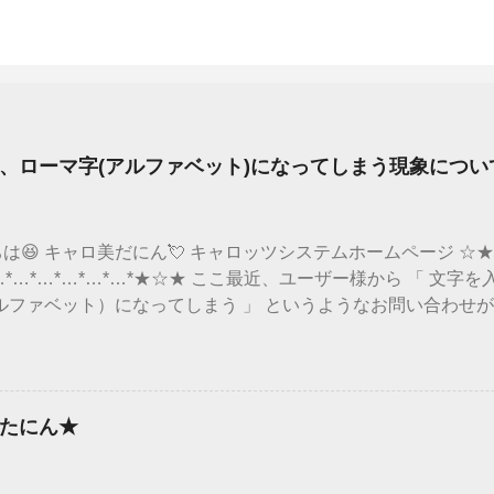
、ローマ字(アルファベット)になってしまう現象につい
は😆 キャロ美だにん💘 キャロッツシステムホームページ ☆★☆*
*…*…*…*…*…*…*★☆★ ここ最近、ユーザー様から 「 文
ルファベット）になってしまう 」 というようなお問い合わせが
みると、 マイクロソフト社のアップデートの影響で 文字入力
ていました🙌 全部のWindows10のパソコンにこの現象が出
て現象がでるようだにん！ バージョンの確認方法は、 「スタ
バージョン情報→バージョン そのバージョンが 「 20H2 」と「 
たにん★
上記のバージョンに当てはまるという方は、一時的な回避策が マ
るので確認してにん❕ ↓↓↓ 詳細はこちらをチェック ↓↓↓ micros
ndows-10-バージョン-20h2-および-windows-10-バージョン