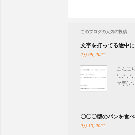
このブログの人気の投稿
文字を打ってる途中に
2月 05, 2021
こんにち
*…*…
マ字(ア
調べて
表 され
によっ
テム→ 
〇〇〇型のパンを食べ
す。 
9月 13, 2021
開されてい
場合-wi