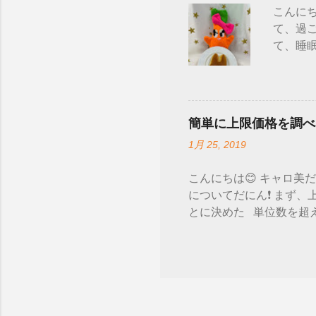
こんにち
性があり
て、過ご
て、睡眠
─━─━
たにん
った～♪
ェもい
簡単に上限価格を調べ
は長方
1月 25, 2019
たにん
は、また
こんにちは😊 キャロ美
についてだにん❗ まず、
とに決めた 単位数を超え
なく、その商品自体すべて
ットで、 「福祉用具 上
https://www.mhlw.go
与価格上限一覧(平成30
コード列に記載されている
してね ★ 全国平均価格