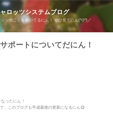
スキップしてメイン コンテンツに移動
キャロッツシステムブログ
ッツのことを書いてるにん！ ぜひ見てにん(^O^)／
のサポートについてだにん！
となったにん！
とで、このブログも平成最後の更新になるにん😋