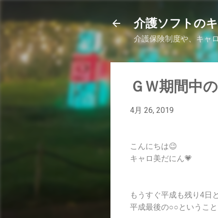
介護ソフトの
介護保険制度や、キャロ
ＧＷ期間中
4月 26, 2019
こんにちは😉
キャロ美だにん💗
もうすぐ平成も残り4日
平成最後の○○というこ