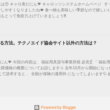
は😙 キャロ美だにん💗 キャロッツシステムホームページ 
ます ではまた次の更新で！ バイバイだにん💙💜💛💚 キャ
しやすくなりましたね🍁 食べ物も美味しい季節なので嬉しいに
もとって免疫力上げていきましょう❗❗
─━─━─━─━─━─━─━─━─━─━─━─━ 先日、みんな
🐰💕 じゃーーん(^O^)／ 見た目が可愛いだけじゃな
 たくさん味の種類もあってどれにしようか迷ったにん😫💭 
ただきました🙌 想像以上にリアルなうさぎの形ですよね
る方法。テクノエイド協会サイト以外の方法は？
形の形が多いので、うさぎはレアですよね💥 味もバターたっぷ
 うさぎパン食べてみたいと是非気になった方は、 行ってみてほし
次の更新で！ バイバイだにん💙💜💛💚 キャロッツシステム
だにん💗 今回の内容は、 福祉用具貸与事業所様 必見☝ 「 福祉
上限価格の概要についてお話します☺ 去年10月から開始にな
て請求すると 、 全額が保険の適用外 になってしまいます💦
が対象外になるので要注意❗ じゃあどこで上限の単位数が調べら
限価格」 と検索🔍すると 今なら厚生労働省の該当ページがト
.jp/stf/seisakunitsuite/bunya/0000212398.htm その
年10月）」 エクセルをダウンロードすると、決められた単位数を
コード(TAISコード)で検索🔍 ★ 貸与価格の上限は円なので、
Powered by Blogger
も一緒に掲載されているので合わせて確認できます👌 リスト