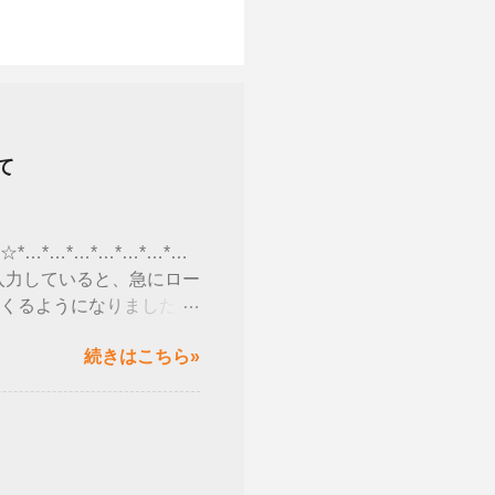
て
…*…*…*…*…*…*…
字を入力していると、急にロー
くるようになりました😮
が正しくできなくなると発
続きはこちら»
るのではなく、 バージョン
ート」を選択→設定→シス
2004 」かを確認しま
イクロソフト社のHPで公
oft-ime-を使用している
-2004-で問題が発生する可能