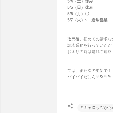
5/4（土）休み
5/5（日）休み
5/6（月）〇
5/7（火）~ 通常営業
改元後、初めての請求な
請求業務を行っていただ
お困りの時は是非ご連絡く
では、また次の更新で！
バイバイだにん💙💜💛💚
＃キャロッツから