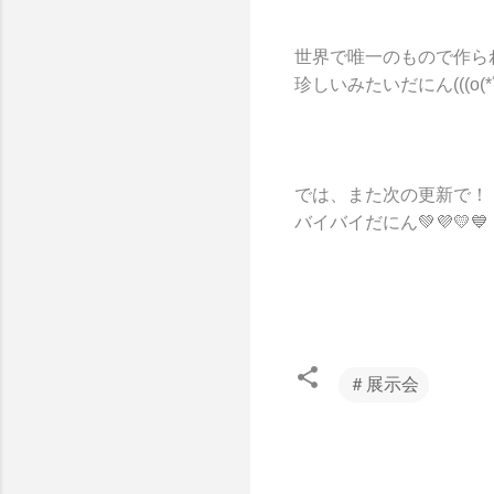
世界で唯一のもので作ら
珍しいみたいだにん(((o(*ﾟ▽
では、また次の更新で！
バイバイだにん💚💜💛💙
＃展示会
コ
メ