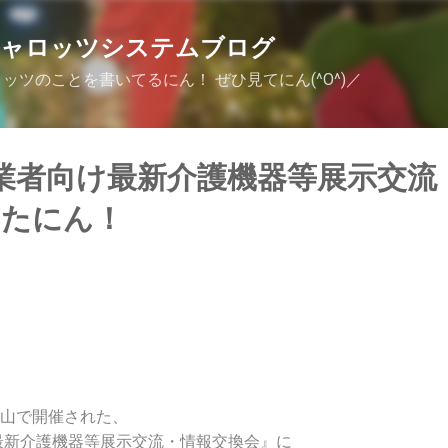
スキップしてメイン コンテンツに移動
キャロッツシステムブログ
ッツのことを書いてるにん！ ぜひ見てにん(^O^)／
業者向け最新介護機器等展示交流
したにん！
の金山で開催された、
最新介護機器等展示交流・情報交換会』に