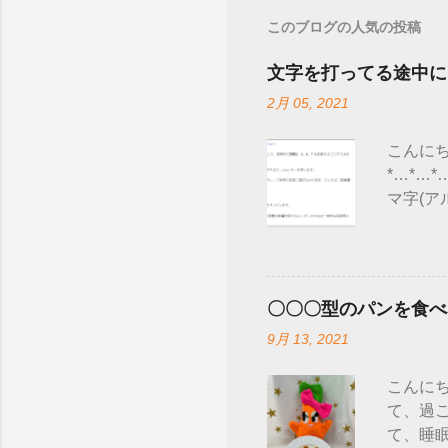
このブログの人気の投稿
文字を打ってる途中に
2月 05, 2021
こんにち
*…*…
マ字(ア
調べて
表 され
によっ
テム→ 
〇〇〇型のパンを食べ
す。 
9月 13, 2021
開されてい
場合-wi
こんにち
性があり
て、過ご
て、睡眠