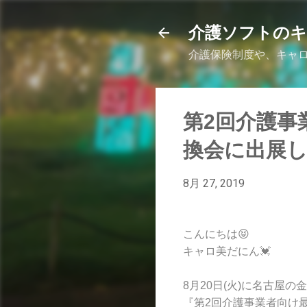
介護ソフトの
介護保険制度や、キャロ
第2回介護事
換会に出展
8月 27, 2019
こんにちは😝
キャロ美だにん💓
8月20日(火)に名古屋
『第2回介護事業者向け