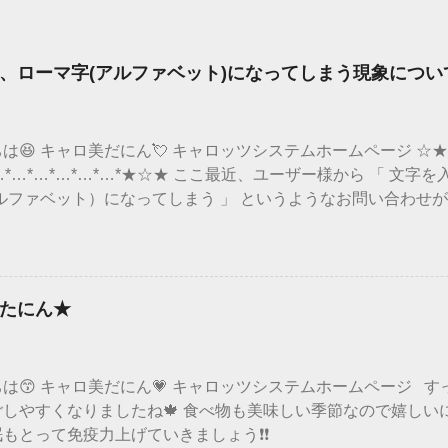
、ローマ字(アルファベット)になってしまう現象につい
は😆 キャロ美だにん💘 キャロッツシステムホームページ ☆★☆*
*…*…*…*…*…*…*★☆★ ここ最近、ユーザー様から 「 文
ルファベット）になってしまう 」 というようなお問い合わせが
みると、 マイクロソフト社のアップデートの影響で 文字入力
ていました🙌 全部のWindows10のパソコンにこの現象が出
て現象がでるようだにん！ バージョンの確認方法は、 「スタ
バージョン情報→バージョン そのバージョンが 「 20H2 」と「 
たにん★
上記のバージョンに当てはまるという方は、一時的な回避策が マ
るので確認してにん❕ ↓↓↓ 詳細はこちらをチェック ↓↓↓ micros
ndows-10-バージョン-20h2-および-windows-10-バージョン
は😙 キャロ美だにん💗 キャロッツシステムホームページ 
ます ではまた次の更新で！ バイバイだにん💙💜💛💚 キャ
しやすくなりましたね🍁 食べ物も美味しい季節なので嬉しいに
もとって免疫力上げていきましょう❗❗