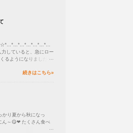
て
…*…*…*…*…*…*…
字を入力していると、急にロー
くるようになりました😮
が正しくできなくなると発
続きはこちら»
るのではなく、 バージョン
ート」を選択→設定→シス
2004 」かを確認しま
イクロソフト社のHPで公
oft-ime-を使用している
-2004-で問題が発生する可能
すっかり夏から秋になっ
ロッツシステムホームページ
ん～😋❤ たくさん食べ