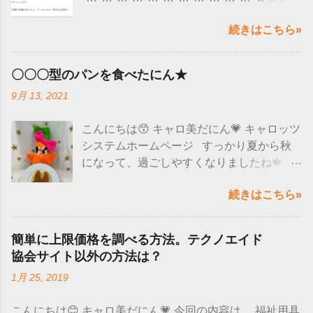
ここ最近、ユーザー様から 「 文字を入力し
続きはこちら»
ていると、急にローマ字(アルファベット）
になってしまう 」 というようなお問い合わ
せがくるようになりました😮 調べてみる
〇〇〇型のパンを食べたにん★
と、 マイクロソフト社のアップデートの影
9月 13, 2021
響で 文字入力が正しくできなくなると発表
されていました🙌 全部のWindows10のパ
こんにちは😙 キャロ美だにん💗 キャロッツ
ソコンにこの現象が出るのではなく、 バー
システムホームページ すっかり夏から秋
ジョンによって現象がでるようだにん！ バ
になって、過ごしやすくなりましたね🍁 食
ージョンの確認方法は、 「スタート」を選
べ物も美味しい季節なので嬉しいにん～😋
択→設定→システム→ バージョン情報→バ
続きはこちら»
❤ たくさん食べて、睡眠もとって免疫力上
ージョン そのバージョンが 「 20H2 」と「
げていきましょう❗❗
2004 」かを確認します。 上記のバージョ
─━─━─━─━─━─━─━─━─━─━─━─
ンに当てはまるという方は、一時的な回避
簡単に上限価格を調べる方法。テクノエイド
━─━─━ 先日、みんなで可愛いうさぎのパ
策が マイクロソフト社のHPで公開されて
協会サイト以外の方法は？
ンを食べたにん🐰💕 じゃーーん(^O^)／
いるので確認してにん❕ ↓↓↓ 詳細はこちらを
1月 25, 2019
見た目が可愛いだけじゃなく、ふわ
チェック ↓↓↓ microsoft-ime-を使用している
ふわで美味しかった～♪ たくさん味の種類
場合-windows-10-バージョン-20h2-および-
こんにちは😊 キャロ美だにん💗 今回の内容は、 福祉用具