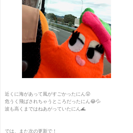
近くに海があって風がすごかったにん😲
危うく飛ばされちゃうところだったにん😂💦
波も高くまではねあがっていたにん🌊
では、また次の更新で！