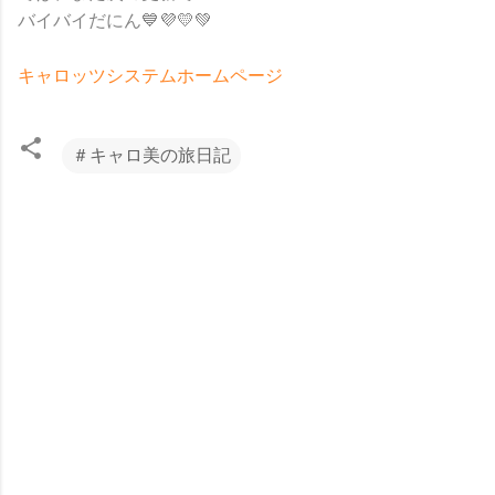
バイバイだにん💙💜💛💚
キャロッツシステムホームページ
＃キャロ美の旅日記
コ
メ
ン
ト