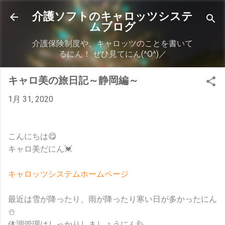
スキップしてメイン コンテンツに移動
介護ソフトのキャロッツシステ
ムブログ
介護保険制度や、キャロッツのことを書いて
るにん！ ぜひ見てにん(^O^)／
キャロ美の旅日記～静岡編～
1月 31, 2020
こんにちは😋
キャロ美だにん💓
キャロッツシステムホームページ
最近は雪が降ったり、雨が降ったり寒い日が多かったにん
⛄
体調管理はしっかりしましょうにん🙋