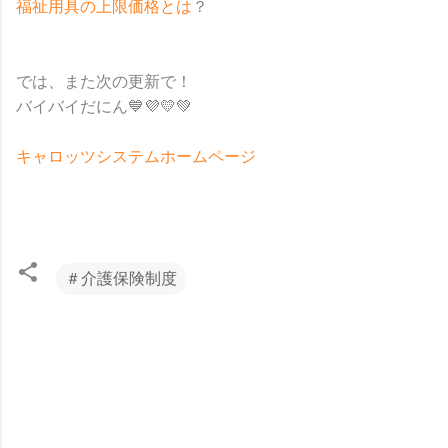
福祉用具の上限価格とは
？
では、また次の更新で！
バイバイだにん💙💜💛💚
キャロッツシステムホームページ
＃介護保険制度
コ
メ
ン
ト