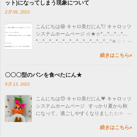
ット)になってしまう現象について
2月 05, 2021
こんにちは😆 キャロ美だにん💘 キャロッツ
システムホームページ ☆★☆*…*…*…*…
*…*…*…*…*…*…*…*…*…*…*…*★☆★
ここ最近、ユーザー様から 「 文字を入力し
続きはこちら»
ていると、急にローマ字(アルファベット）
になってしまう 」 というようなお問い合わ
せがくるようになりました😮 調べてみる
〇〇〇型のパンを食べたにん★
と、 マイクロソフト社のアップデートの影
9月 13, 2021
響で 文字入力が正しくできなくなると発表
されていました🙌 全部のWindows10のパ
こんにちは😙 キャロ美だにん💗 キャロッツ
ソコンにこの現象が出るのではなく、 バー
システムホームページ すっかり夏から秋
ジョンによって現象がでるようだにん！ バ
になって、過ごしやすくなりましたね🍁 食
ージョンの確認方法は、 「スタート」を選
べ物も美味しい季節なので嬉しいにん～😋
択→設定→システム→ バージョン情報→バ
続きはこちら»
❤ たくさん食べて、睡眠もとって免疫力上
ージョン そのバージョンが 「 20H2 」と「
げていきましょう❗❗
2004 」かを確認します。 上記のバージョ