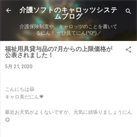
スキップしてメイン コンテンツに移動
介護ソフトのキャロッツシステ
ムブログ
介護保険制度や、キャロッツのことを書いて
るにん！ ぜひ見てにん(^O^)／
福祉用具貸与品の7月からの上限価格が
公表されました！
5月 21, 2020
こんにちは😃
キャロ美だにん💗
最近お天気がよくないですが、元気に頑張りましょうにん
😋