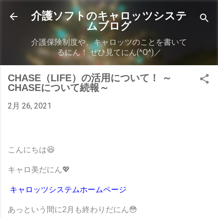
スキップしてメイン コンテンツに移動
介護ソフトのキャロッツシステ
ムブログ
介護保険制度や、キャロッツのことを書いて
るにん！ ぜひ見てにん(^O^)／
CHASE（LIFE）の活用について！ ～
CHASEについて続報～
2月 26, 2021
こんにちは
😆
キャロ美だにん
💖
キャロッツシステムホームページ
あっという間に
2
月も終わりだにん
😳