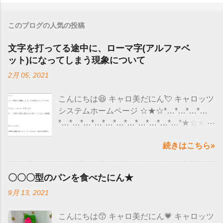
このブログの人気の投稿
文字を打ってる途中に、ローマ字(アルファベ
ット)になってしまう現象について
2月 05, 2021
こんにちは😆 キャロ美だにん💘 キャロッツ
システムホームページ ☆★☆*…*…*…*…
*…*…*…*…*…*…*…*…*…*…*…*★☆★
ここ最近、ユーザー様から 「 文字を入力し
続きはこちら»
ていると、急にローマ字(アルファベット）
になってしまう 」 というようなお問い合わ
せがくるようになりました😮 調べてみる
〇〇〇型のパンを食べたにん★
と、 マイクロソフト社のアップデートの影
9月 13, 2021
響で 文字入力が正しくできなくなると発表
されていました🙌 全部のWindows10のパ
こんにちは😙 キャロ美だにん💗 キャロッツ
ソコンにこの現象が出るのではなく、 バー