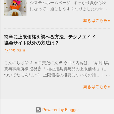
システムホームページ すっかり夏から秋
ジョンによって現象がでるようだにん！ バ
になって、過ごしやすくなりましたね🍁 食
ージョンの確認方法は、 「スタート」を選
べ物も美味しい季節なので嬉しいにん～😋
択→設定→システム→ バージョン情報→バ
続きはこちら»
❤ たくさん食べて、睡眠もとって免疫力上
ージョン そのバージョンが 「 20H2 」と「
げていきましょう❗❗
2004 」かを確認します。 上記のバージョ
─━─━─━─━─━─━─━─━─━─━─━─
ンに当てはまるという方は、一時的な回避
簡単に上限価格を調べる方法。テクノエイド
━─━─━ 先日、みんなで可愛いうさぎのパ
策が マイクロソフト社のHPで公開されて
協会サイト以外の方法は？
ンを食べたにん🐰💕 じゃーーん(^O^)／
いるので確認してにん❕ ↓↓↓ 詳細はこちらを
1月 25, 2019
見た目が可愛いだけじゃなく、ふわ
チェック ↓↓↓ microsoft-ime-を使用している
ふわで美味しかった～♪ たくさん味の種類
場合-windows-10-バージョン-20h2-および-
こんにちは😊 キャロ美だにん💗 今回の内容は、 福祉用具
もあってどれにしようか迷ったにん😫💭 そ
windows-10-バージョン-2004-で問題が発生
貸与事業所様 必見☝ 「 福祉用具貸与品の上限価格 」 に
して、うさぎのフィナンシェもいただきま
する可能性があります ではまた次の更新
ついてだにん❗ まず、上限価格の概要についてお話します
した🙌 想像以上にリアルなうさ
で！ バイバイだにん💙💜💛💚 キャロッツシ
☺ 去年10月から開始になった、厚生労働省が商品ごとに
ぎの形ですよね😂(笑) フィナンシェは長方
ステムホームページ
続きはこちら»
決めた 単位数を超えて請求すると 、 全額が保険の適用
形の形が多いので、うさぎはレアですよね
外 になってしまいます💦 超えた分の単位数だけでなく、
💥 味もバターたっぷりで、甘くて美味しか
その商品自体すべてが対象外になるので要注意❗ じゃあど
ったにん💖 うさぎパン食べてみたいと是非
こで上限の単位数が調べられるか👀 ↓ インターネットで、
気になった方は、 行ってみてほしいにん(*
Powered by Blogger
「福祉用具 上限価格」 と検索🔍すると 今なら厚生労働
´ω｀)♪ では、また次の更新で！ バイバイ