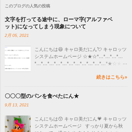
このブログの人気の投稿
文字を打ってる途中に、ローマ字(アルファベ
ット)になってしまう現象について
2月 05, 2021
こんにちは😆 キャロ美だにん💘 キャロッツ
システムホームページ ☆★☆*…*…*…*…
*…*…*…*…*…*…*…*…*…*…*…*★☆★
ここ最近、ユーザー様から 「 文字を入力し
続きはこちら»
ていると、急にローマ字(アルファベット）
になってしまう 」 というようなお問い合わ
せがくるようになりました😮 調べてみる
〇〇〇型のパンを食べたにん★
と、 マイクロソフト社のアップデートの影
9月 13, 2021
響で 文字入力が正しくできなくなると発表
されていました🙌 全部のWindows10のパ
こんにちは😙 キャロ美だにん💗 キャロッツ
ソコンにこの現象が出るのではなく、 バー
システムホームページ すっかり夏から秋
ジョンによって現象がでるようだにん！ バ