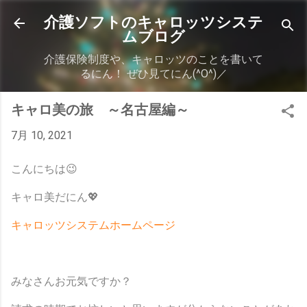
スキップしてメイン コンテンツに移動
介護ソフトのキャロッツシステ
ムブログ
介護保険制度や、キャロッツのことを書いて
るにん！ ぜひ見てにん(^O^)／
キャロ美の旅 ～名古屋編～
7月 10, 2021
こんにちは😉
キャロ美だにん💖
キャロッツシステムホームページ
みなさんお元気ですか？