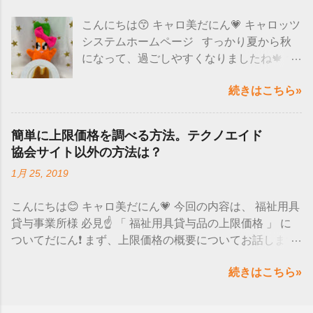
されていました🙌 全部のWindows10のパ
こんにちは😙 キャロ美だにん💗 キャロッツ
ソコンにこの現象が出るのではなく、 バー
システムホームページ すっかり夏から秋
ジョンによって現象がでるようだにん！ バ
になって、過ごしやすくなりましたね🍁 食
ージョンの確認方法は、 「スタート」を選
べ物も美味しい季節なので嬉しいにん～😋
択→設定→システム→ バージョン情報→バ
続きはこちら»
❤ たくさん食べて、睡眠もとって免疫力上
ージョン そのバージョンが 「 20H2 」と「
げていきましょう❗❗
2004 」かを確認します。 上記のバージョ
─━─━─━─━─━─━─━─━─━─━─━─
ンに当てはまるという方は、一時的な回避
簡単に上限価格を調べる方法。テクノエイド
━─━─━ 先日、みんなで可愛いうさぎのパ
策が マイクロソフト社のHPで公開されて
協会サイト以外の方法は？
ンを食べたにん🐰💕 じゃーーん(^O^)／
いるので確認してにん❕ ↓↓↓ 詳細はこちらを
1月 25, 2019
見た目が可愛いだけじゃなく、ふわ
チェック ↓↓↓ microsoft-ime-を使用している
ふわで美味しかった～♪ たくさん味の種類
場合-windows-10-バージョン-20h2-および-
こんにちは😊 キャロ美だにん💗 今回の内容は、 福祉用具
もあってどれにしようか迷ったにん😫💭 そ
windows-10-バージョン-2004-で問題が発生
貸与事業所様 必見☝ 「 福祉用具貸与品の上限価格 」 に
して、うさぎのフィナンシェもいただきま
する可能性があります ではまた次の更新
ついてだにん❗ まず、上限価格の概要についてお話します
した🙌 想像以上にリアルなうさ
で！ バイバイだにん💙💜💛💚 キャロッツシ
☺ 去年10月から開始になった、厚生労働省が商品ごとに
ぎの形ですよね😂(笑) フィナンシェは長方
ステムホームページ
続きはこちら»
決めた 単位数を超えて請求すると 、 全額が保険の適用
形の形が多いので、うさぎはレアですよね
外 になってしまいます💦 超えた分の単位数だけでなく、
💥 味もバターたっぷりで、甘くて美味しか
その商品自体すべてが対象外になるので要注意❗ じゃあど
ったにん💖 うさぎパン食べてみたいと是非