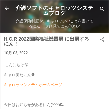
スキップしてメイン コンテンツに移動
介護ソフトのキャロッツシステ
ムブログ
介護保険制度や、キャロッツのことを書いて
るにん！ ぜひ見てにん(^O^)／
H.C.R 2022国際福祉機器展 に出展する
にん！
10月 03, 2022
こんにちは😙
キャロ美だにん💖
キャロッツシステムホームページ
今日はお知らせがあるにん(*^^*)💞