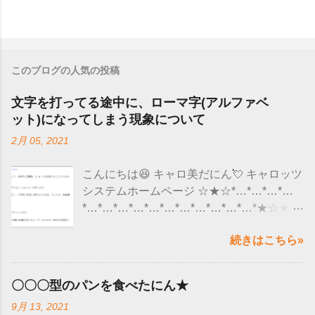
このブログの人気の投稿
文字を打ってる途中に、ローマ字(アルファベ
ット)になってしまう現象について
2月 05, 2021
こんにちは😆 キャロ美だにん💘 キャロッツ
システムホームページ ☆★☆*…*…*…*…
*…*…*…*…*…*…*…*…*…*…*…*★☆★
ここ最近、ユーザー様から 「 文字を入力し
続きはこちら»
ていると、急にローマ字(アルファベット）
になってしまう 」 というようなお問い合わ
せがくるようになりました😮 調べてみる
〇〇〇型のパンを食べたにん★
と、 マイクロソフト社のアップデートの影
9月 13, 2021
響で 文字入力が正しくできなくなると発表