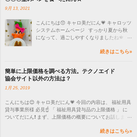
と、 マイクロソフト社のアップデートの影
9月 13, 2021
響で 文字入力が正しくできなくなると発表
されていました🙌 全部のWindows10のパ
こんにちは😙 キャロ美だにん💗 キャロッツ
ソコンにこの現象が出るのではなく、 バー
システムホームページ すっかり夏から秋
ジョンによって現象がでるようだにん！ バ
になって、過ごしやすくなりましたね🍁 食
ージョンの確認方法は、 「スタート」を選
べ物も美味しい季節なので嬉しいにん～😋
択→設定→システム→ バージョン情報→バ
続きはこちら»
❤ たくさん食べて、睡眠もとって免疫力上
ージョン そのバージョンが 「 20H2 」と「
げていきましょう❗❗
2004 」かを確認します。 上記のバージョ
─━─━─━─━─━─━─━─━─━─━─━─
ンに当てはまるという方は、一時的な回避
簡単に上限価格を調べる方法。テクノエイド
━─━─━ 先日、みんなで可愛いうさぎのパ
策が マイクロソフト社のHPで公開されて
協会サイト以外の方法は？
ンを食べたにん🐰💕 じゃーーん(^O^)／
いるので確認してにん❕ ↓↓↓ 詳細はこちらを
1月 25, 2019
見た目が可愛いだけじゃなく、ふわ
チェック ↓↓↓ microsoft-ime-を使用している
ふわで美味しかった～♪ たくさん味の種類
場合-windows-10-バージョン-20h2-および-
こんにちは😊 キャロ美だにん💗 今回の内容は、 福祉用具
もあってどれにしようか迷ったにん😫💭 そ
windows-10-バージョン-2004-で問題が発生
貸与事業所様 必見☝ 「 福祉用具貸与品の上限価格 」 に
して、うさぎのフィナンシェもいただきま
する可能性があります ではまた次の更新
ついてだにん❗ まず、上限価格の概要についてお話します
した🙌 想像以上にリアルなうさ
で！ バイバイだにん💙💜💛💚 キャロッツシ
☺ 去年10月から開始になった、厚生労働省が商品ごとに
ぎの形ですよね😂(笑) フィナンシェは長方
ステムホームページ
続きはこちら»
決めた 単位数を超えて請求すると 、 全額が保険の適用
形の形が多いので、うさぎはレアですよね