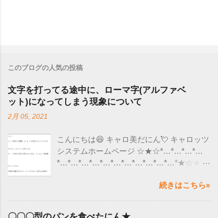
このブログの人気の投稿
文字を打ってる途中に、ローマ字(アルファベ
ット)になってしまう現象について
2月 05, 2021
こんにちは😆 キャロ美だにん💘 キャロッツ
システムホームページ ☆★☆*…*…*…*…
*…*…*…*…*…*…*…*…*…*…*…*★☆★
ここ最近、ユーザー様から 「 文字を入力し
続きはこちら»
ていると、急にローマ字(アルファベット）
になってしまう 」 というようなお問い合わ
せがくるようになりました😮 調べてみる
〇〇〇型のパンを食べたにん★