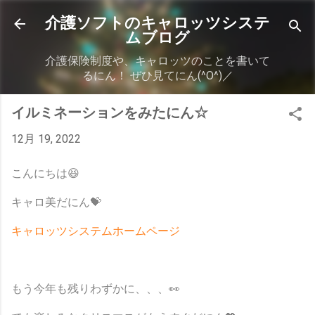
スキップしてメイン コンテンツに移動
介護ソフトのキャロッツシステ
ムブログ
介護保険制度や、キャロッツのことを書いて
るにん！ ぜひ見てにん(^O^)／
イルミネーションをみたにん☆
12月 19, 2022
こんにちは😆
キャロ美だにん💝
キャロッツシステムホームページ
もう今年も残りわずかに、、、👀