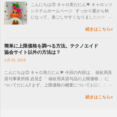
こんにちは😙 キャロ美だにん💗 キャロッツ
ソコンにこの現象が出るのではなく、 バー
システムホームページ すっかり夏から秋
ジョンによって現象がでるようだにん！ バ
になって、過ごしやすくなりましたね🍁 食
ージョンの確認方法は、 「スタート」を選
べ物も美味しい季節なので嬉しいにん～😋
択→設定→システム→ バージョン情報→バ
続きはこちら»
❤ たくさん食べて、睡眠もとって免疫力上
ージョン そのバージョンが 「 20H2 」と「
げていきましょう❗❗
2004 」かを確認します。 上記のバージョ
─━─━─━─━─━─━─━─━─━─━─━─
ンに当てはまるという方は、一時的な回避
簡単に上限価格を調べる方法。テクノエイド
━─━─━ 先日、みんなで可愛いうさぎのパ
策が マイクロソフト社のHPで公開されて
協会サイト以外の方法は？
ンを食べたにん🐰💕 じゃーーん(^O^)／
いるので確認してにん❕ ↓↓↓ 詳細はこちらを
1月 25, 2019
見た目が可愛いだけじゃなく、ふわ
チェック ↓↓↓ microsoft-ime-を使用している
ふわで美味しかった～♪ たくさん味の種類
場合-windows-10-バージョン-20h2-および-
こんにちは😊 キャロ美だにん💗 今回の内容は、 福祉用具
もあってどれにしようか迷ったにん😫💭 そ
windows-10-バージョン-2004-で問題が発生
貸与事業所様 必見☝ 「 福祉用具貸与品の上限価格 」 に
して、うさぎのフィナンシェもいただきま
する可能性があります ではまた次の更新
ついてだにん❗ まず、上限価格の概要についてお話します
した🙌 想像以上にリアルなうさ
で！ バイバイだにん💙💜💛💚 キャロッツシ
☺ 去年10月から開始になった、厚生労働省が商品ごとに
ぎの形ですよね😂(笑) フィナンシェは長方
ステムホームページ
続きはこちら»
決めた 単位数を超えて請求すると 、 全額が保険の適用
形の形が多いので、うさぎはレアですよね
外 になってしまいます💦 超えた分の単位数だけでなく、
💥 味もバターたっぷりで、甘くて美味しか
その商品自体すべてが対象外になるので要注意❗ じゃあど
ったにん💖 うさぎパン食べてみたいと是非
こで上限の単位数が調べられるか👀 ↓ インターネットで、