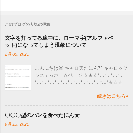
このブログの人気の投稿
文字を打ってる途中に、ローマ字(アルファベ
ット)になってしまう現象について
2月 05, 2021
こんにちは😆 キャロ美だにん💘 キャロッツ
システムホームページ ☆★☆*…*…*…*…
*…*…*…*…*…*…*…*…*…*…*…*★☆★
ここ最近、ユーザー様から 「 文字を入力し
続きはこちら»
ていると、急にローマ字(アルファベット）
になってしまう 」 というようなお問い合わ
せがくるようになりました😮 調べてみる
〇〇〇型のパンを食べたにん★
と、 マイクロソフト社のアップデートの影
9月 13, 2021
響で 文字入力が正しくできなくなると発表
されていました🙌 全部のWindows10のパ