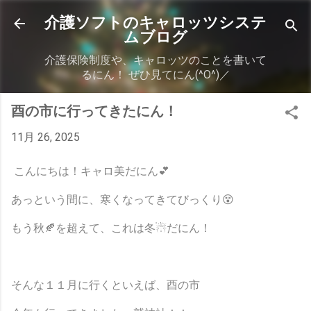
スキップしてメイン コンテンツに移動
介護ソフトのキャロッツシステ
ムブログ
介護保険制度や、キャロッツのことを書いて
るにん！ ぜひ見てにん(^O^)／
酉の市に行ってきたにん！
11月 26, 2025
こんにちは！キャロ美だにん💕
あっという間に、寒くなってきてびっくり😵
もう秋🍂を超えて、これは冬☃だにん！
そんな１１月に行くといえば、酉の市